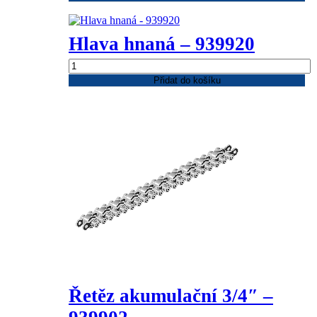
-
939921
množství
Hlava hnaná – 939920
Hlava
hnaná
Přidat do košíku
-
939920
množství
Řetěz akumulační 3/4″ –