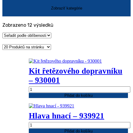
Seřazeno
Zobrazeno 12 výsledků
podle
oblíbenosti
Kit řetězového dopravníku
– 930001
Kit
řetězového
Přidat do košíku
dopravníku
-
930001
Hlava hnací – 939921
množství
Hlava
hnací
Přidat do košíku