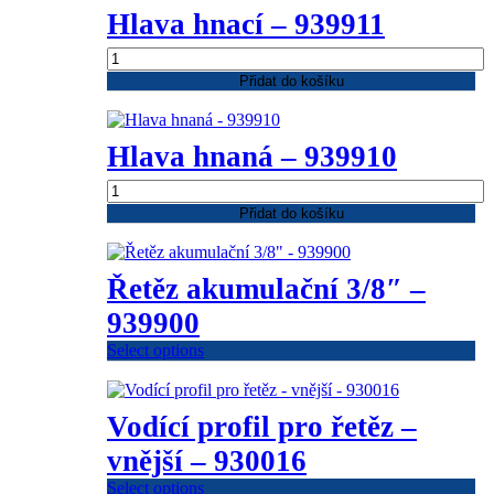
Hlava hnací – 939911
Hlava
hnací
Přidat do košíku
-
939911
množství
Hlava hnaná – 939910
Hlava
hnaná
Přidat do košíku
-
939910
množství
Řetěz akumulační 3/8″ –
939900
Select options
Vodící profil pro řetěz –
vnější – 930016
Select options