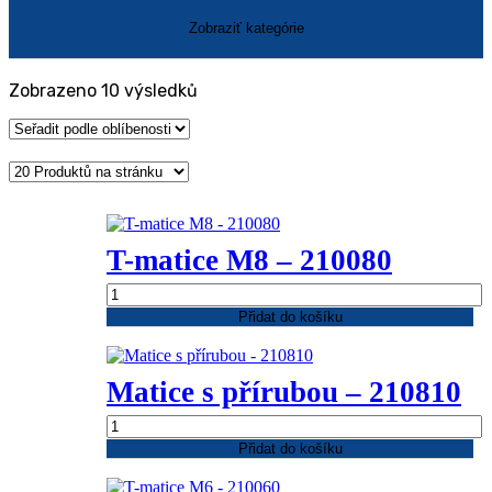
Seřazeno
Zobrazeno 10 výsledků
podle
oblíbenosti
T-matice M8 – 210080
T-
matice
Přidat do košíku
M8
-
210080
Matice s přírubou – 210810
množství
Matice
s
Přidat do košíku
přírubou
-