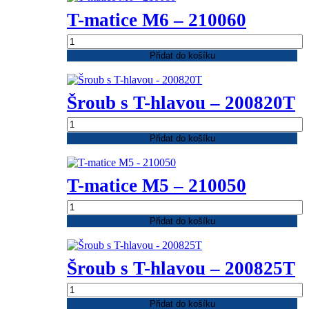
210810
T-matice M6 – 210060
množství
T-
matice
Přidat do košíku
M6
-
210060
Šroub s T-hlavou – 200820T
množství
Šroub
s
Přidat do košíku
T-
hlavou
-
T-matice M5 – 210050
200820T
množství
T-
matice
Přidat do košíku
M5
-
210050
Šroub s T-hlavou – 200825T
množství
Šroub
s
Přidat do košíku