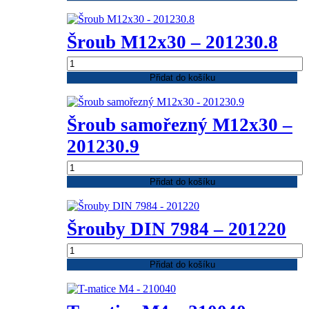
T-
hlavou
-
Šroub M12x30 – 201230.8
200825T
množství
Šroub
M12x30
Přidat do košíku
-
201230.8
množství
Šroub samořezný M12x30 –
201230.9
Šroub
samořezný
Přidat do košíku
M12x30
-
201230.9
Šrouby DIN 7984 – 201220
množství
Šrouby
DIN
Přidat do košíku
7984
-
201220